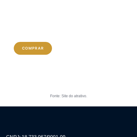
R$ 139,00
Valor Ingresso Meia Entrada
Por pessoa
R$ 139,00
COMPRAR
Fonte: Site do atrativo.